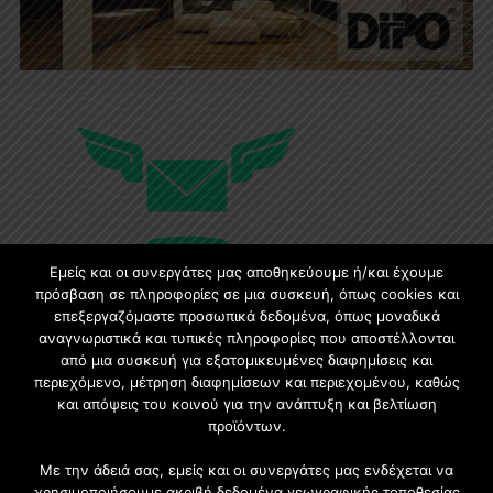
Εμείς και οι συνεργάτες μας αποθηκεύουμε ή/και έχουμε
πρόσβαση σε πληροφορίες σε μια συσκευή, όπως cookies και
επεξεργαζόμαστε προσωπικά δεδομένα, όπως μοναδικά
Εγγραφή στο Newsletter
αναγνωριστικά και τυπικές πληροφορίες που αποστέλλονται
από μια συσκευή για εξατομικευμένες διαφημίσεις και
περιεχόμενο, μέτρηση διαφημίσεων και περιεχομένου, καθώς
Γίνετε μέλος της μεγαλύτερης διαδικτυακής κοινότητας, ειδικά
και απόψεις του κοινού για την ανάπτυξη και βελτίωση
για αρχιτέκτονες, σχεδιαστές και λάτρεις της κατασκευής και
προϊόντων.
του σχεδιασμού επίπλων.
Με την άδειά σας, εμείς και οι συνεργάτες μας ενδέχεται να
χρησιμοποιήσουμε ακριβή δεδομένα γεωγραφικής τοποθεσίας