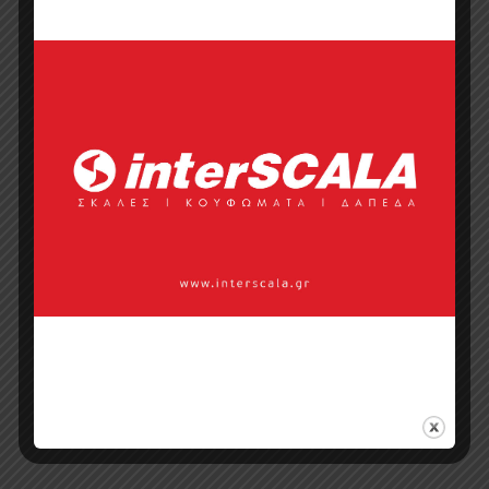
Σημεία πώλησης
Επικοινωνία με πωλητή
Categories:
Collections
,
Design
Motivators
,
Natural
,
Διακοσμητικές
Επιφάνειες
,
Επενδύσεις Τοίχων
,
Καπλαμάς
,
Φυσικοί Καπλαμάδες
Tags:
Design Motivators
,
edilegno
,
Διακοσμητικές επιφάνειες
,
Καπλαμάς
,
Καπλαμάς Φυσικός
,
Πάνελ με Καπλαμά