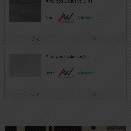
AlfaTops Exclusive 3181
Store:
Alfawood
0
0
AlfaTops Exclusive 30L
Store:
Alfawood
0
0