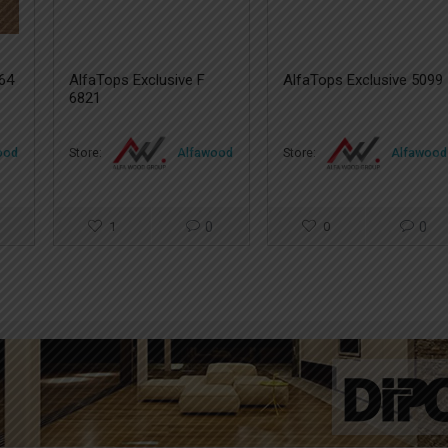
164
AlfaTops Exclusive F
AlfaTops Exclusive 5099
6821
ood
Store:
Alfawood
Store:
Alfawood
1
0
0
0