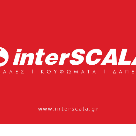
άσεις του σήμερα και καινοτομεί με τη νέα σειρά L’arte del
ιακή τεχνοτροπία στον τομέα του καπλαμά ,όπου ο όμιλος με
αρκετερί, που αποτελούνται από το σύμπλεγμα γεωμετρικών