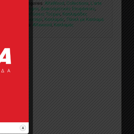
Categories:
AlfaWood
,
Collections
,
L’arte
del legno
,
Διακοσμητικές Επιφάνειες
,
Επενδύσεις Τοίχων
,
Καπλαμάδες
Μαρκετερί
,
Καπλαμάς
,
Πάνελ με Καπλαμά
Tags:
Alfawood
,
Καπλαμάς