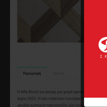
Περιγραφή
Σχόλια
Η Alfa Wood για ακόμη μια φορά αφουγκράζεται τις τ
legno 2023. H νέα collection λανσάρει την παραδοσ
μεγάλη εμπειρία παρουσιάζει μία γκάμα σχεδίων μ