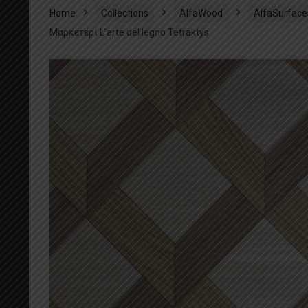
Home
Collections
AlfaWood
AlfaSurface
Μαρκετερί L’arte del legno Tetraktys