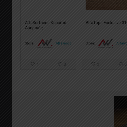
AlfaSurfaces Καρυδιά
AlfaTops Exclusive 3
Αμερικής
Store:
Alfawood
Store:
Alfaw
1
0
2
0