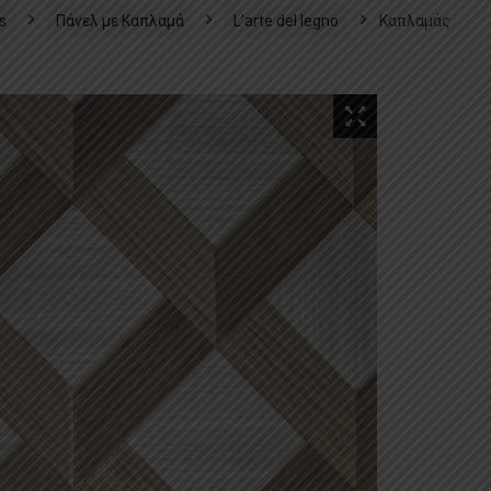
s
Πάνελ με Καπλαμά
L’arte del legno
Καπλαμάς