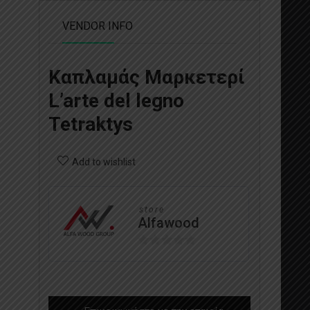
VENDOR INFO
Καπλαμάς Μαρκετερί
L’arte del legno
Tetraktys
Add to wishlist
store
Alfawood
0
out
of
5