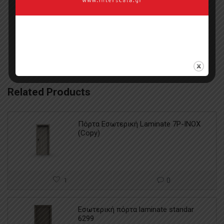
Categories:
Ξύλινα Κουφώματα
,
Ξύλινες
Μπαλκονόπορτες
,
Ξύλινη Δόμηση
Related Products
Πόρτα Εσωτερική Laminate 7P-INOX
(Copy)
1
0
Εσωτερική πόρτα laminate standar
6299