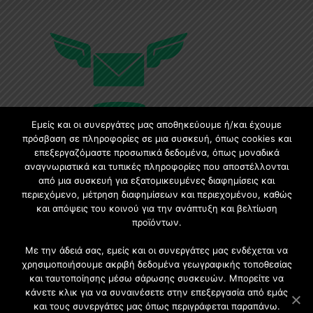
Εμείς και οι συνεργάτες μας αποθηκεύουμε ή/και έχουμε
πρόσβαση σε πληροφορίες σε μια συσκευή, όπως cookies και
επεξεργαζόμαστε προσωπικά δεδομένα, όπως μοναδικά
Εγγραφή στο Newsletter
αναγνωριστικά και τυπικές πληροφορίες που αποστέλλονται
από μια συσκευή για εξατομικευμένες διαφημίσεις και
περιεχόμενο, μέτρηση διαφημίσεων και περιεχομένου, καθώς
Γίνετε μέλος της μεγαλύτερης διαδικτυακής κοινότητας, ειδικά
και απόψεις του κοινού για την ανάπτυξη και βελτίωση
για αρχιτέκτονες, σχεδιαστές και λάτρεις της κατασκευής και
προϊόντων.
του σχεδιασμού επίπλων.
Με την άδειά σας, εμείς και οι συνεργάτες μας ενδέχεται να
χρησιμοποιήσουμε ακριβή δεδομένα γεωγραφικής τοποθεσίας
και ταυτοποίησης μέσω σάρωσης συσκευών. Μπορείτε να
κάνετε κλικ για να συναινέσετε στην επεξεργασία από εμάς
και τους συνεργάτες μας όπως περιγράφεται παραπάνω.