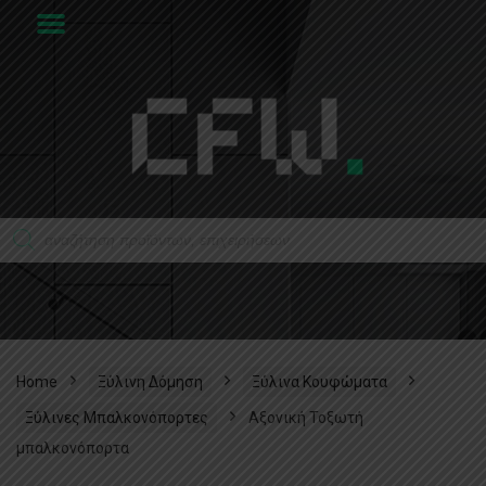
Home
Ξύλινη Δόμηση
Ξύλινα Κουφώματα
Ξύλινες Μπαλκονόπορτες
Αξονική Τοξωτή
μπαλκονόπορτα