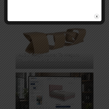
Από τον σχεδιασμό στην αγορά
AL2 x Kengo Kuma: Το Meguru
Table ενώνει Ελλάδα και Ιαπωνία