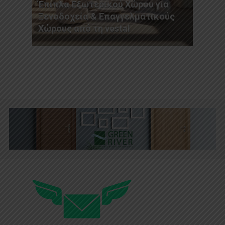
Έπιπλα Εξωτερικού Χώρου για
Ξενοδοχεία & Επαγγελματικούς
Χώρους από τη vestal