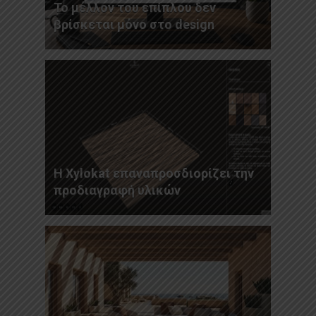
Το μέλλον του επίπλου δεν
βρίσκεται μόνο στο design
Η Xylokat επαναπροσδιορίζει την
προδιαγραφή υλικών