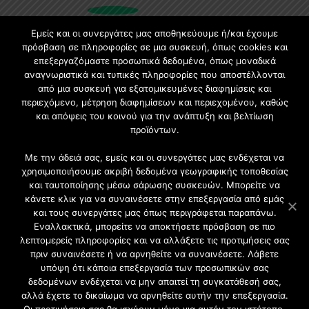
Εμείς και οι συνεργάτες μας αποθηκεύουμε ή/και έχουμε
πρόσβαση σε πληροφορίες σε μια συσκευή, όπως cookies και
επεξεργαζόμαστε προσωπικά δεδομένα, όπως μοναδικά
Εγγραφή στο Newsletter
αναγνωριστικά και τυπικές πληροφορίες που αποστέλλονται
από μια συσκευή για εξατομικευμένες διαφημίσεις και
Γίνετε μέλος της μεγαλύτερης διαδικτυακής κοινότητας, ειδικά
περιεχόμενο, μέτρηση διαφημίσεων και περιεχομένου, καθώς
για αρχιτέκτονες, σχεδιαστές και λάτρεις της κατασκευής και του
και απόψεις του κοινού για την ανάπτυξη και βελτίωση
σχεδιασμού επίπλων.
προϊόντων.
Με την άδειά σας, εμείς και οι συνεργάτες μας ενδέχεται να
χρησιμοποιήσουμε ακριβή δεδομένα γεωγραφικής τοποθεσίας
και ταυτοποίησης μέσω σάρωσης συσκευών. Μπορείτε να
κάνετε κλικ για να συναινέσετε στην επεξεργασία από εμάς
και τους συνεργάτες μας όπως περιγράφεται παραπάνω.
Εναλλακτικά, μπορείτε να αποκτήσετε πρόσβαση σε πιο
λεπτομερείς πληροφορίες και να αλλάξετε τις προτιμήσεις σας
πριν συναινέσετε ή να αρνηθείτε να συναινέσετε. Λάβετε
υπόψη ότι κάποια επεξεργασία των προσωπικών σας
δεδομένων ενδέχεται να μην απαιτεί τη συγκατάθεσή σας,
2021 CFW - All Rights Reserved
αλλά έχετε το δικαίωμα να αρνηθείτε αυτήν την επεξεργασία.
Επιχειρήσεις |