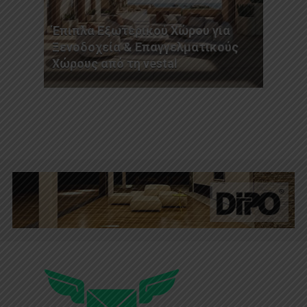
Έπιπλα Εξωτερικού Χώρου για
Ξενοδοχεία & Επαγγελματικούς
Χώρους από τη vestal