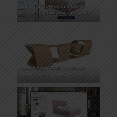
GRECO STROM 3D Configurator:
Από τον σχεδιασμό στην αγορά
AL2 x Kengo Kuma: Το Meguru
Table ενώνει Ελλάδα και Ιαπωνία