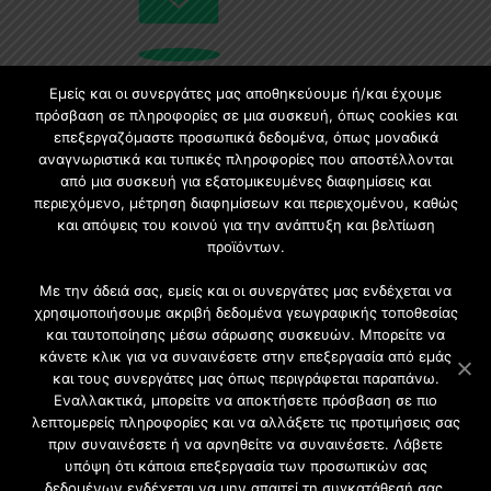
Εμείς και οι συνεργάτες μας αποθηκεύουμε ή/και έχουμε
πρόσβαση σε πληροφορίες σε μια συσκευή, όπως cookies και
επεξεργαζόμαστε προσωπικά δεδομένα, όπως μοναδικά
Εγγραφή στο Newsletter
αναγνωριστικά και τυπικές πληροφορίες που αποστέλλονται
από μια συσκευή για εξατομικευμένες διαφημίσεις και
Γίνετε μέλος της μεγαλύτερης διαδικτυακής κοινότητας, ειδικά
περιεχόμενο, μέτρηση διαφημίσεων και περιεχομένου, καθώς
για αρχιτέκτονες, σχεδιαστές και λάτρεις της κατασκευής και του
και απόψεις του κοινού για την ανάπτυξη και βελτίωση
σχεδιασμού επίπλων.
προϊόντων.
Με την άδειά σας, εμείς και οι συνεργάτες μας ενδέχεται να
χρησιμοποιήσουμε ακριβή δεδομένα γεωγραφικής τοποθεσίας
και ταυτοποίησης μέσω σάρωσης συσκευών. Μπορείτε να
κάνετε κλικ για να συναινέσετε στην επεξεργασία από εμάς
και τους συνεργάτες μας όπως περιγράφεται παραπάνω.
Εναλλακτικά, μπορείτε να αποκτήσετε πρόσβαση σε πιο
λεπτομερείς πληροφορίες και να αλλάξετε τις προτιμήσεις σας
πριν συναινέσετε ή να αρνηθείτε να συναινέσετε. Λάβετε
υπόψη ότι κάποια επεξεργασία των προσωπικών σας
δεδομένων ενδέχεται να μην απαιτεί τη συγκατάθεσή σας,