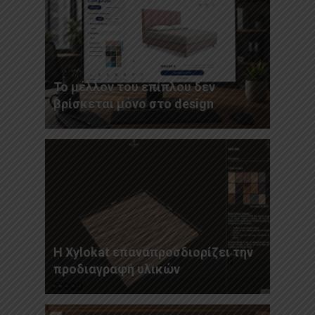
Το μέλλον του επίπλου δεν
βρίσκεται μόνο στο design
Η Xylokat επαναπροσδιορίζει την
προδιαγραφή υλικών