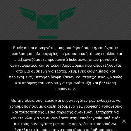
Εμείς και οι συνεργάτες μας αποθηκεύουμε ή/και έχουμε
πρόσβαση σε πληροφορίες σε μια συσκευή, όπως cookies και
επεξεργαζόμαστε προσωπικά δεδομένα, όπως μοναδικά
Εγγραφή στο Newsletter
αναγνωριστικά και τυπικές πληροφορίες που αποστέλλονται
από μια συσκευή για εξατομικευμένες διαφημίσεις και
Γίνετε μέλος της μεγαλύτερης διαδικτυακής κοινότητας, ειδικά
περιεχόμενο, μέτρηση διαφημίσεων και περιεχομένου, καθώς
για αρχιτέκτονες, σχεδιαστές και λάτρεις της κατασκευής και του
και απόψεις του κοινού για την ανάπτυξη και βελτίωση
σχεδιασμού επίπλων.
προϊόντων.
Με την άδειά σας, εμείς και οι συνεργάτες μας ενδέχεται να
χρησιμοποιήσουμε ακριβή δεδομένα γεωγραφικής τοποθεσίας
και ταυτοποίησης μέσω σάρωσης συσκευών. Μπορείτε να
κάνετε κλικ για να συναινέσετε στην επεξεργασία από εμάς
και τους συνεργάτες μας όπως περιγράφεται παραπάνω.
Εναλλακτικά, μπορείτε να αποκτήσετε πρόσβαση σε πιο