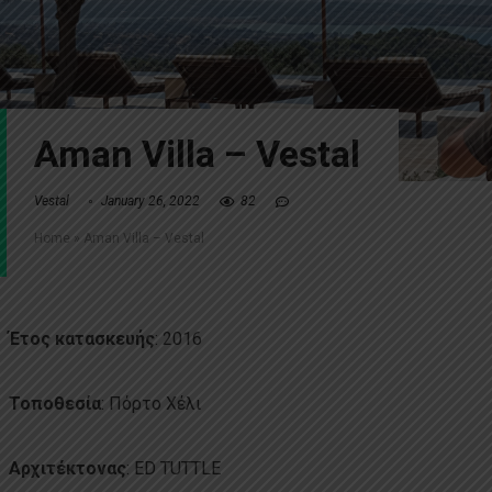
Aman Villa – Vestal
Vestal
January 26, 2022
82
Home
»
Aman Villa – Vestal
Έτος
κατασκευής
: 2016
Τοποθεσία
: Πόρτο Χέλι
Αρχιτέκτονας
: ED TUTTLE