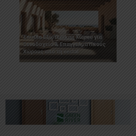
Έπιπλα Εξωτερικού Χώρου για
Ξενοδοχεία & Επαγγελματικούς
Χώρους από τη vestal