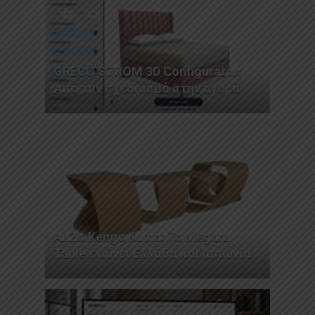
GRECO STROM 3D Configurator:
Από τον σχεδιασμό στην αγορά
AL2 x Kengo Kuma: Το Meguru
Table ενώνει Ελλάδα και Ιαπωνία