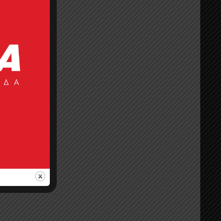
002
001
011
015
017
025
017
001
002
011
015
030
033
044