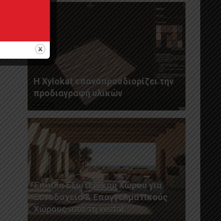
Η Xylokat επαναπροσδιορίζει την
προδιαγραφή υλικών
Έπιπλα Εξωτερικού Χώρου για
Ξενοδοχεία & Επαγγελματικούς
Χώρους από τη vestal