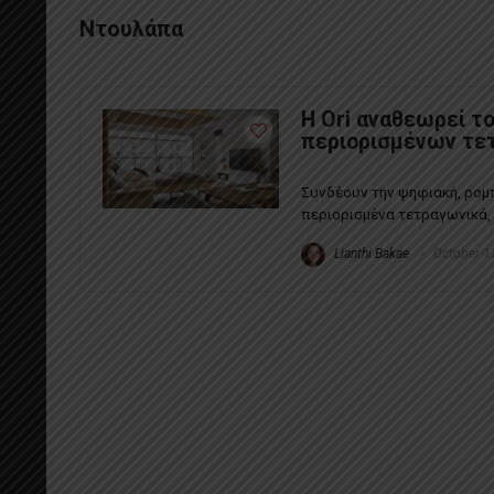
Ντουλάπα
Η Ori αναθεωρεί τ
περιορισμένων τετ
Συνδέουν την ψηφιακή, ρομπο
περιορισμένα τετραγωνικά, γ
Lianthi Βakae
October 1