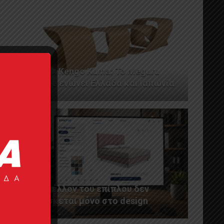
AL2 x Kengo Kuma: Το Meguru
Table ενώνει Ελλάδα και Ιαπωνία
Το μέλλον του επίπλου δεν
βρίσκεται μόνο στο design