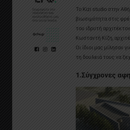
Το Kizi studio στην Αθ
βιωσιμότητα στις φρέ
του ιδρυτή αρχιτέκτον
Κωσταντή Κίζη, αρχιτέ
Οι ίδιοι μας μίλησαν γ
τη δουλειά τους να ξε
1.Σύγχρονες αφη