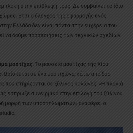
μπλοκή στην επίβλεψή τους. Δε συμβαίνει το ίδιο
χώρες. Έτσι ο έλεγχος της εφαρμογής ενός
στην Ελλάδα δεν είναι πάντα στην ευχέρεια του
βεί να δούμε παραποιήσεις των τεχνικών σχεδίων
ωμα μαστίχας
: To μουσείο μαστίχας της Χίου
. Βρίσκεται σε ένα μαστιχώνα, κάτω από δύο
ς που στηρίζονται σε ξύλινες κολώνες. «Η πλαγιά
μας έσπρωξε συνειρμικά στην επιλογή του ξύλινου
ιδή μορφή των υποστηλωμάτων» αναφέρει ο
studio.