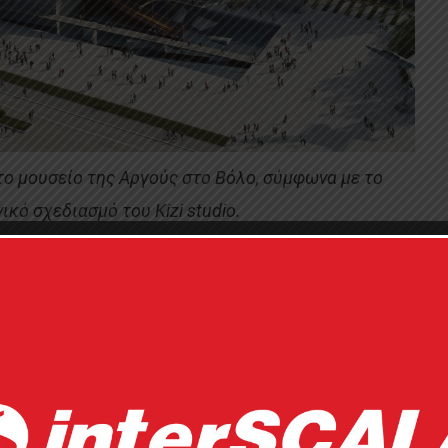
το μουσείο της Αργούς στο Βόλο, σύμφωνα με το
κό σχεδιασμό του Kizi studio.
ς:
Η αργοναυτική εκστρατεία δεν θα συνέβαινε
Αργώ. Σήμερα, ένα μουσείο με κεντρικό έκθεμα το
ιά, μετά την ολοκλήρωση της βραβευμένης μελέτης
Κωσταντής Κίζης αναφέρει: «Σχεδιάσαμε ένα
 θα στεγάσει ένα ξύλινο καράβι, αντίγραφο της
Δεν έχει μεταλλικά μέρη και καρφιά, είναι ένα