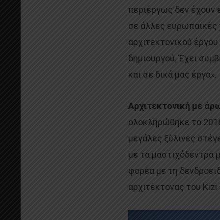
περιέργως δεν έχουν ε
σε άλλες ευρωπαϊκές 
αρχιτεκτονικού έργου 
δημιουργού. Έχει συμ
και σε δικά μας έργα».
Αρχιτεκτονική με άρ
ολοκληρώθηκε το 2016
μεγάλες ξύλινες στέγε
με τα μαστιχόδεντρα 
φορέα με τη δενδροε
αρχιτέκτονας του Kizi 