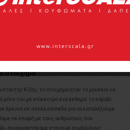
τικό. Φανταστήκαμε το μουσείο ως το πιο
μυθικής Αργούς από τις συμπληγάδες. Μέσω μιας
ργώ θα εκτίθεται σε εσωτερικό χώρο λίγο πάνω
ρού (της δεξαμενής). Ανοίγοντας τα μεγάλα
άκρες των βράχων η Αργώ θα μπορέσει να βγαίνει
ό στοίχημα
σταντής Κίζης, το στοίχημα ήταν το μουσείο να
ό μόνο του με επίκεντρο ένα έκθεμα: το καράβι.
με έρευνα σε πολλά επίπεδα για να καταλήξουμε
ρθαμε σε επαφή με τους ανθρώπους που
βι, συνεργαστήκαμε στενά με συμβούλους