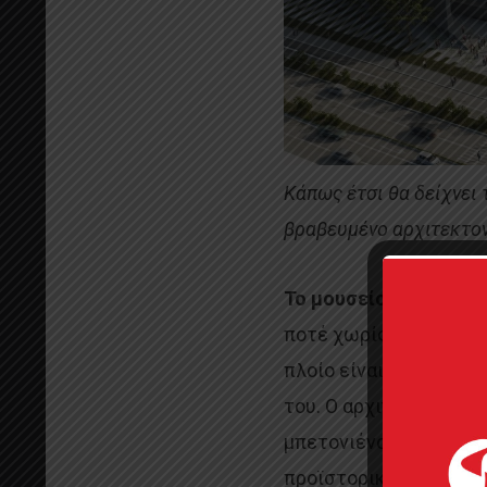
Κάπως έτσι θα δείχνει 
βραβευμένο αρχιτεκτονι
Το μουσείο της Αργού
ποτέ χωρίς τη μυθική 
πλοίο είναι στα σκαρ
του. Ο αρχιτέκτονας 
μπετονιένο κτίριο που
προϊστορικής Αργούς. 