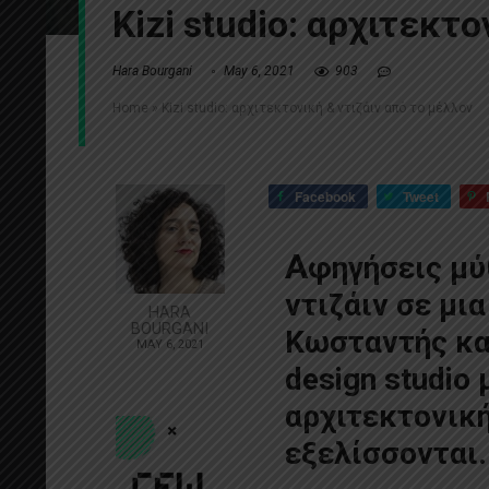
Kizi studio: αρχιτεκτ
Hara Bourgani
May 6, 2021
903
Home
»
Kizi studio: αρχιτεκτονική & ντιζάιν από το μέλλον
Facebook
Tweet
Α
φηγήσεις μύ
ντιζάιν σε μια
HARA
BOURGANI
Κωσταντής και
MAY 6, 2021
design studio 
αρχιτεκτονική
εξελίσσονται.