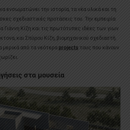
ήνα ενσωματώνει την ιστορία, τα νέα υλικά και τη
σκες σχεδιαστικές προτάσεις του. Την εμπειρία
α Γιάννη Κίζη και τις πρωτότυπες ιδέες των γιων
κτονα, και Σπύρου Κίζη, βιομηχανικού σχεδιαστή.
ια μερικά από τα νεότερα
projects
τους που κάνουν
χωρίζει.
γήσεις στα μουσεία