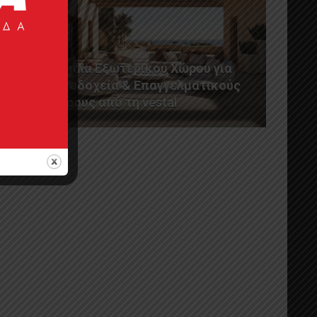
Έπιπλα Εξωτερικού Χώρου για
Ξενοδοχεία & Επαγγελματικούς
Χώρους από τη vestal