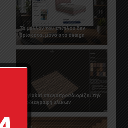
Το μέλλον του επίπλου δεν
βρίσκεται μόνο στο design
Η Xylokat επαναπροσδιορίζει την
προδιαγραφή υλικών