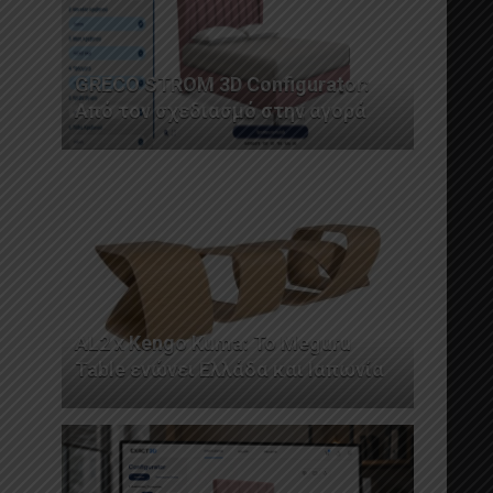
GRECO STROM 3D Configurator:
Από τον σχεδιασμό στην αγορά
AL2 x Kengo Kuma: Το Meguru
Table ενώνει Ελλάδα και Ιαπωνία