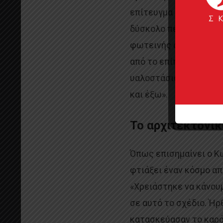
επίτευγμα κατασκευασ
δύσκολο πέρασμα της 
φωτεινής οροφής, η Α
από το επίπεδο του νε
υαλοστάσια στις δύο 
και έξω».
Το αρχιτεκτονικ
Όπως επισημαίνει ο Κω
φτιάξει έναν κόσμο απ
«Χρειάστηκε να κάνου
σε αυτό το σχέδιο. Ή
κατασκεύασαν το καρά