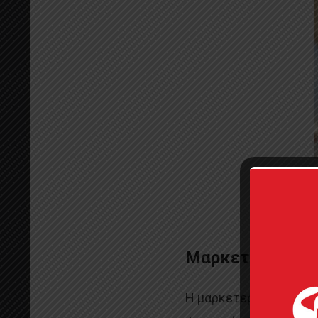
Μαρκετερί: σύγ
Η μαρκετερί δεν ήταν