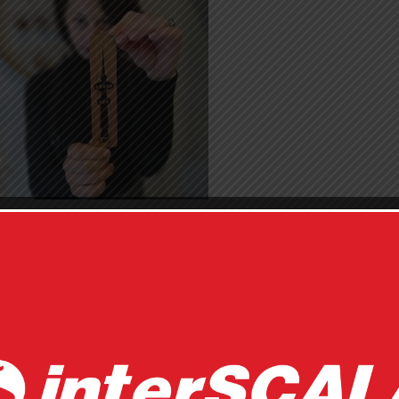
Η Φωτεινή Τατάρογλου και οι
ξύλινοι σελιδοδείκτες της
χρονες εφαρμογές
 στο πρόγραμμα σπουδών της σχεδιάστριας