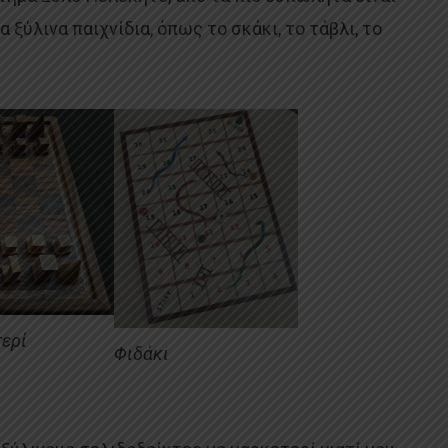
α ξύλινα παιχνίδια, όπως το σκάκι, το τάβλι, το
τερί
Φιδάκι