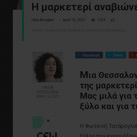
Η μαρκετερί αναβιώνε
Hara Bourgani
April 16, 2021
1525
Home
»
Η μαρκετερί αναβιώνει σε ξύλινες επιφάνειες
Facebook
Tweet
Μ
ια Θεσσαλον
της μαρκετερί
HARA
BOURGANI
Μας μιλά για 
APRIL 16, 2021
ξύλο και για τ
Η Φωτεινή Τατάρογλου
ξύλου που εφαρμόζουν 