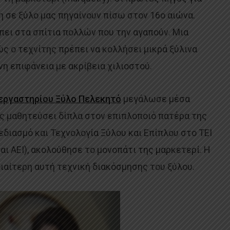
 σε ξύλο μας πηγαίνουν πίσω στον 16ο αιώνα.
μπει στα σπίτια πολλών που την αγαπούν. Μια
ς ο τεχνίτης πρέπει να κολλήσει μικρά ξύλινα
νη επιφάνεια με ακρίβεια χιλιοστού.
εργαστηρίου Ξύλο Πελεκητό
μεγάλωσε μέσα
ας μαθητεύσει δίπλα στον επιπλοποιό πατέρα της
διασμό και Τεχνολογία Ξύλου και Επίπλου στο ΤΕΙ
αι ΑΕΙ), ακολούθησε το μονοπάτι της μαρκετερί. Η
ιδιαίτερη αυτή τεχνική διακόσμησης του ξύλου.