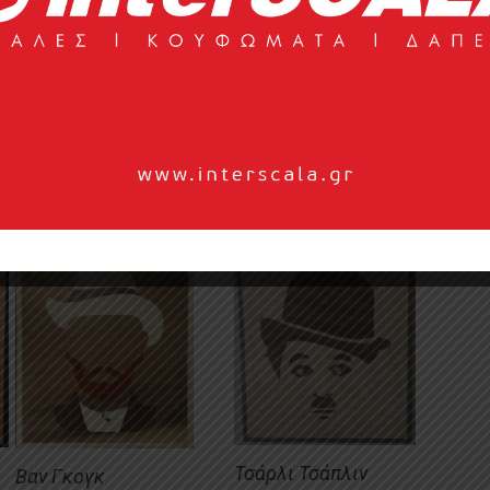
καθώς δεν διδάσκεται σε κάποιο ΑΕΙ. «Δεν τη
πήρα ως
διπλωματική εργασία
στη σχολή με την
ννα Ρεμουντάκη. Ενδιαφερθήκαμε να μάθουμε την
τα πρώτα μου βήματα και από εκεί την εξέλιξα από
ο μοντέρνο στυλ, μόνη μου και με πολύ μεγάλη
α μου».
Τσάρλι Τσάπλιν
Βαν Γκογκ