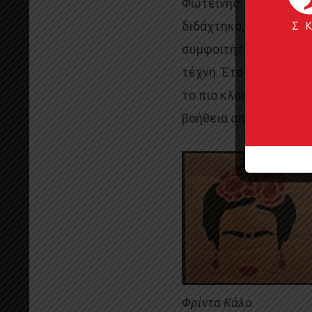
Φωτεινής Τατάρογλου, 
διδάχτηκα, αλλά την 
συμφοιτήτριά μου Ιωά
τέχνη. Έτσι ξεκίνησα 
το πιο κλασικό στο πι
βοήθεια από τον πατέρ
Φρίντα Κάλο