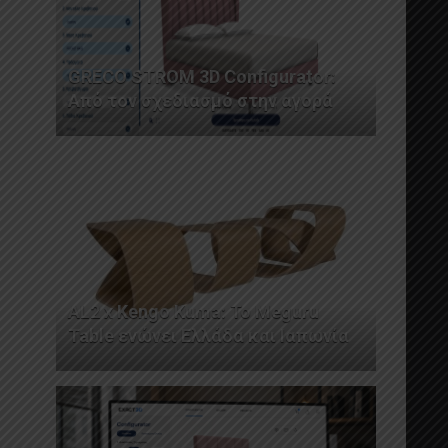
GRECO STROM 3D Configurator:
Από τον σχεδιασμό στην αγορά
AL2 x Kengo Kuma: Το Meguru
Table ενώνει Ελλάδα και Ιαπωνία