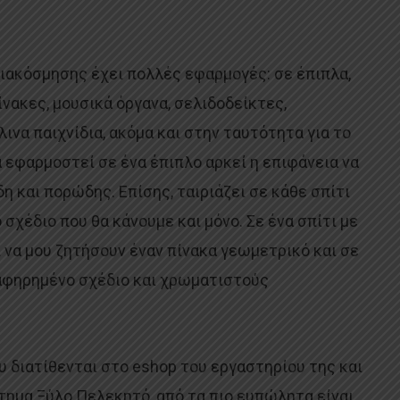
ιακόσμησης έχει πολλές εφαρμογές: σε έπιπλα,
νακες, μουσικά όργανα, σελιδοδείκτες,
λινα παιχνίδια, ακόμα και στην ταυτότητα για το
α εφαρμοστεί σε ένα έπιπλο αρκεί η επιφάνεια να
η και πορώδης. Επίσης, ταιριάζει σε κάθε σπίτι
 σχέδιο που θα κάνουμε και μόνο. Σε ένα σπίτι με
 να μου ζητήσουν έναν πίνακα γεωμετρικό και σε
 αφηρημένο σχέδιο και χρωματιστούς
υ διατίθενται στο eshop του εργαστηρίου της και
τημα Ξύλο Πελεκητό, από τα πιο ευπώλητα είναι