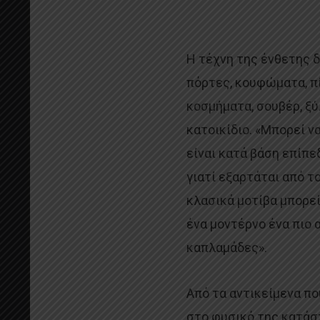
Η τέχνη της ένθετης δ
πόρτες, κουφώματα, πί
κοσμήματα, σουβέρ, ξύ
κατοικίδιο. «Μπορεί ν
είναι κατά βάση επίπεδ
γιατί εξαρτάται από το
κλασικά μοτίβα μπορεί
ένα μοντέρνο ένα πιο
καπλαμάδες».
Από τα αντικείμενα πο
στο φυσικό της κατάσ