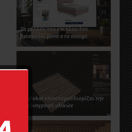
Το μέλλον του επίπλου δεν
βρίσκεται μόνο στο design
Η Xylokat επαναπροσδιορίζει την
προδιαγραφή υλικών