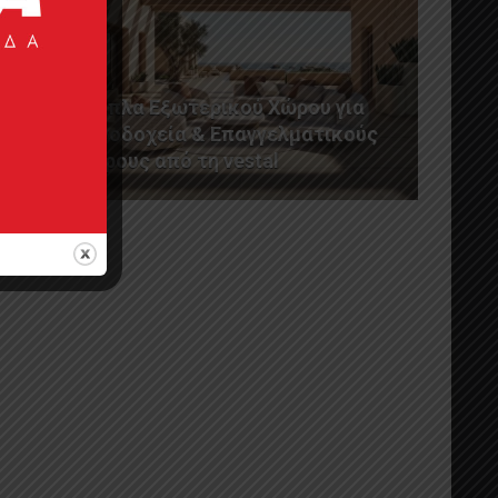
Έπιπλα Εξωτερικού Χώρου για
Ξενοδοχεία & Επαγγελματικούς
Χώρους από τη vestal