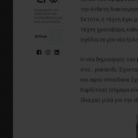
την ένθετη διακόσμηση
Έκτοτε, η τέχνη έχει 
τέχνη χρονοβόρα, καθώ
σχέδια σε μία νέα ξύλι
Η νέα δημιουργός του
στο… ροκανίδι. Έχοντ
και αφού σπούδασε Σχε
Καρδίτσας (σήμερα είν
ίδια μας μιλά για την 