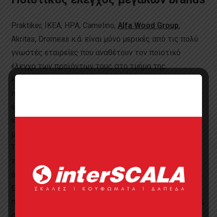
Praktiker, IKEA, ΗΡΑ, Camelino,
Alfa Wood Group
,
Akritas, Dromeas κ.ά. είναι μόνο μερικές από τις πολύ
γνωστές εταιρείες που αναθέτουν τον ποιοτικό
έλεγχο των προϊόντων τους στο τμήμα της
Καρδίτσας. Από αυτό λαμβάνουν τα απαραίτητα
πιστοποιητικά για να τα διαθέσουν με ασφάλεια στο
εμπόριο. Με αυτό τον τρόπο οι φοιτητές συνδέονται
και με την αγορά εργασίας. «Με τον ποιοτικό έλεγχο
μπήκαμε στην αγορά βοηθώντας τους επιχειρηματίες.
Τους δώσαμε κίνητρα να βελτιώσουν τα προϊόντα
τους. Είδαμε πού υστερούν και όταν τα βελτίωσαν
άρχισε πιο δυναμικά η εξαγωγική τους δραστηριότητα.
Εταιρείες με τις οποίες συνεργαζόμασταν κάνουν
πλέον εξαγωγές σε Γερμανία, Ελβετία, Ρωσία, Ιαπωνία,
αραβικές χώρες. Η συμβολή μας είναι σημαντική γιατί