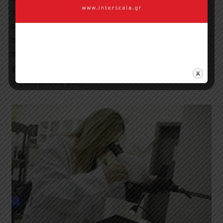
τους δώσαμε την ικανότητα αυτοβελτίωσης
υποδεικνύοντας τα προβλήματα που εμφανίζουν τα
προϊόντα τους. Δε σταματάμε στο “λυπόμαστε, το
προϊόν σας δεν πληρεί τις προδιαγραφές”. Εξηγούμε
γιατί και ποια είναι η λύση. Οι περισσότεροι υιοθετούν
τις συμβουλές μας».