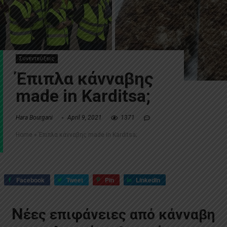
Συνεντεύξεις
Έπιπλα κάνναβης
made in Karditsa;
Hara Bourgani
April 9, 2021
1371
Home
»
Έπιπλα κάνναβης made in Karditsa;
Facebook
Tweet
Pin
LinkedIn
Ν
έες επιφάνειες από κάνναβη