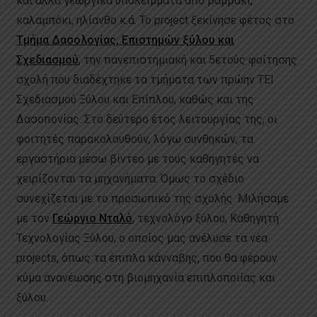
και άλλα γεωργικά υπολείμματα από βαμβάκι,
καλαμπόκι, ηλίανθο κ.ά. Το project ξεκίνησε φέτος στο
Τμήμα Δασολογίας, Επιστημών ξύλου και
Σχεδιασμού
, την πανεπιστημιακή και 5ετούς φοίτησης
σχολή που διαδέχτηκε τα τμήματα των πρώην ΤΕΙ
Σχεδιασμού Ξύλου και Επίπλου, καθώς και της
Δασοπονίας. Στο δεύτερο έτος λειτουργίας της, οι
φοιτητές παρακολουθούν, λόγω συνθηκών, τα
εργαστήρια μέσω βίντεο με τους καθηγητές να
χειρίζονται τα μηχανήματα. Όμως το σχέδιο
συνεχίζεται με το προσωπικό της σχολής. Μιλήσαμε
με τον
Γεώργιο Νταλό
, τεχνολόγο ξύλου, Καθηγητή
Τεχνολογίας Ξύλου, ο οποίος μας ανέλυσε τα νέα
projects, όπως τα έπιπλα κάνναβης, που θα φέρουν
κύμα ανανέωσης στη βιομηχανία επιπλοποιίας και
ξύλου.