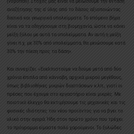
(νοβοπάν). Στόχος μας είναι να μειώσουμε την ένταση
αναζήτησης της α’ ύλης από το δάσος αξιοποιώντας
δασικά και γεωργικά υπολείμματα. Το επόμενο βήμα
είναι να τα οδηγήσουμε στη βιομηχανία, ώστε να κάνει
μείξη ξύλου με αυτά τα υπολείμματα. Αν αυτή η μείξη
γίνει π.χ. με 30% από υπολείμματα, θα μειώσουμε κατά
30% την πίεση προς τα δάση».
Και συνεχίζει: «Ευελπιστούμε να δούμε μετά από δύο
χρόνια έπιπλα από κάνναβη, αρχικά μικρού μεγέθους,
όπως βιβλιοθήκες μικρών διαστάσεων κ.λπ., γιατί οι
πρέσες που έχουμε στο εργαστήριο είναι μικρές. Με
ποιοτικό έλεγχο θα εκτιμήσουμε τις μηχανικές και τις
φυσικές ιδιότητες του νέου προϊόντος για να βγει το
υλικό στην αγορά. Ήδη στον πρώτο χρόνο που τρέχει
το πρόγραμμα είμαστε πολύ χαρούμενοι. Το ξυλώδες