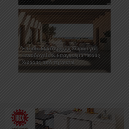
Έπιπλα Εξωτερικού Χώρου για
Ξενοδοχεία & Επαγγελματικούς
Χώρους από τη vestal