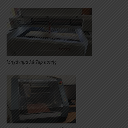
Μηχάνημα λέιζερ κοπής