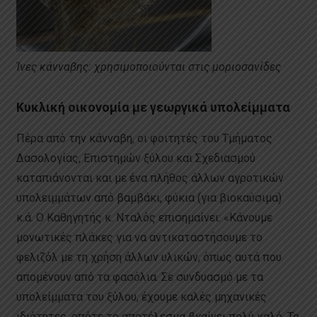
Ίνες κάνναβης: χρησιμοποιούνται στις μοριοσανίδες
Κυκλική οικονομία με γεωργικά υπολείμματα
Πέρα από την κάνναβη, οι φοιτητές του Τμήματος
Δασολογίας, Επιστημών ξύλου και Σχεδιασμού
καταπιάνονται και με ένα πλήθος άλλων αγροτικών
υπολειμμάτων από βαμβάκι, φύκια (για βιοκαύσιμα)
κ.ά. Ο Καθηγητής κ. Νταλός επισημαίνει: «Κάνουμε
μονωτικές πλάκες για να αντικαταστήσουμε το
φελιζόλ με τη χρήση άλλων υλικών, όπως αυτά που
απομένουν από τα φασόλια. Σε συνδυασμό με τα
υπολείμματα του ξύλου, έχουμε καλές μηχανικές
ιδιότητες, οπότε το αποτέλεσμα βγαίνει πολύ καλό. Το