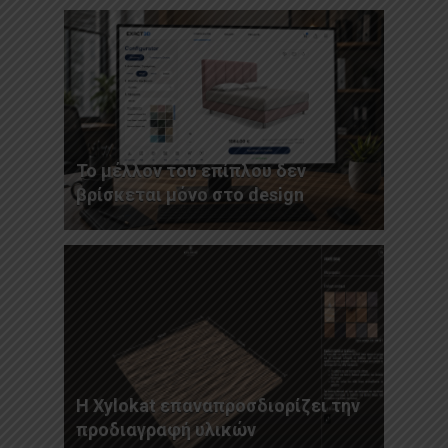
Το μέλλον του επίπλου δεν
βρίσκεται μόνο στο design
Η Xylokat επαναπροσδιορίζει την
προδιαγραφή υλικών