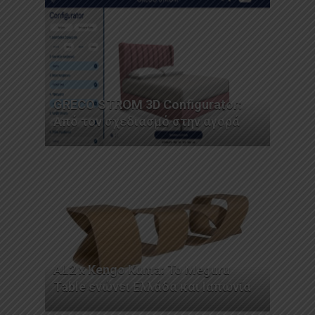
GRECO STROM 3D Configurator:
Από τον σχεδιασμό στην αγορά
AL2 x Kengo Kuma: Το Meguru
Table ενώνει Ελλάδα και Ιαπωνία