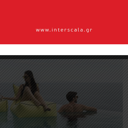
να μίνι πουφ όπου μπορεί να τα ακουμπήσει.