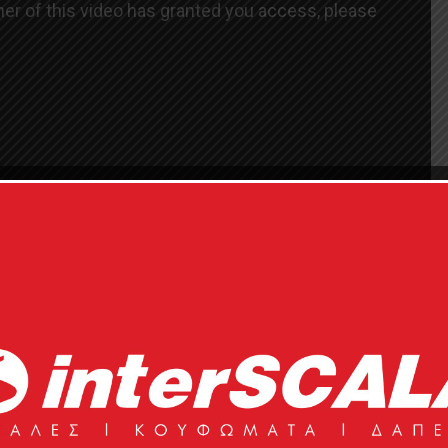
 floating by Poofomania
by Poofomania
τιμά τη Μεσόγειο με το ντιζάιν, τα
ματα. Πουφ-πολυθρόνες και πουφ- daybeds είναι
 ύπνο στην παραλία κάτω από μια ομπρέλα. Γίνονται το
 εγκλεισμού. Είναι αδιάβροχα και έχουν ειδική
ους επιτρέπει να επιπλέουν στο νερό. Έτσι, κάποιος
η σε αυτά μέσα στην πισίνα, να απολαύσει το ποτό ή τη