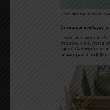
Πουφ από την outdoor coll
Οι outdoor συλλογές τ
Για ένα pool party (σε κ
στα πουφ για εξωτερικούς
κήπο θα λατρέψετε τις πο
απόλυτη άνεση το βιβλίο 