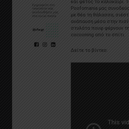
και φέτος το καλοκαίρι. 
Poofomania μας συνοδεύο
με θέα τη θάλασσα, σιέστ
ανάπαυση μέσα στην πισί
στυλάτα πουφ φέρνουν τη 
cocooning από το σπίτι.
Δείτε το βίντεο: