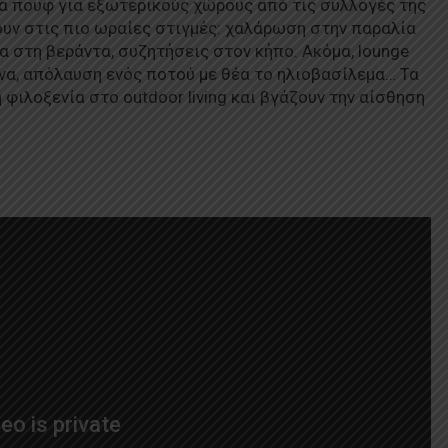
Τα πουφ για εξωτερικούς χώρους από τις συλλογές της
υν στις πιο ωραίες στιγμές: χαλάρωση στην παραλία
α στη βεράντα, συζητήσεις στον κήπο. Ακόμα, lounge
να, απόλαυση ενός ποτού με θέα το ηλιοβασίλεμα… Τα
φιλοξενία στο outdoor living και βγάζουν την αίσθηση