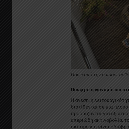
Πουφ από την outdoor coll
Πουφ με εργονομία και στ
Η άνεση, η λειτουργικότη
διατίθενται σε μια πλού
προορίζονται για εξωτερι
υπεριώδη ακτινοβολία, το
σκίσιμο και είναι αδιάβρ