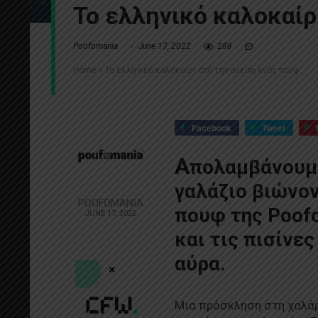
Το ελληνικό καλοκαίρ
Poofomania
June 17, 2022
288
Home
»
Το ελληνικό καλοκαίρι από την άνεση ενός πουφ
Facebook
Tweet
Α
πολαμβάνουμε
γαλάζιο βιώνο
POOFOMANIA
πουφ της Poofo
JUNE 17, 2022
και τις πισίνε
αύρα.
Μια πρόσκληση στη χαλάρω