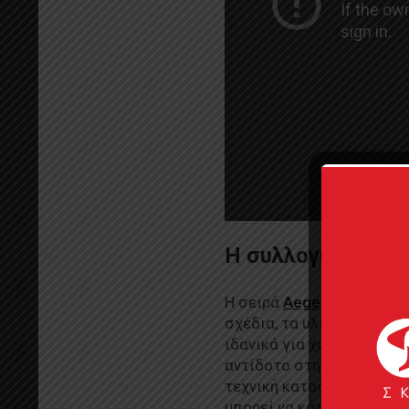
Η συλλογή Aegean
Η σειρά
Aegean floating 
σχέδια, τα υλικά, τα χρώ
ιδανικά για χαλάρωση και
αντίδοτο στην κόπωση του
τεχνική κατασκευής που τ
μπορεί να κάτσει με άνεσ