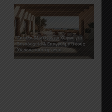
Έπιπλα Εξωτερικού Χώρου για
Ξενοδοχεία & Επαγγελματικούς
Χώρους από τη vestal