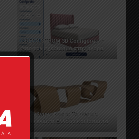
GRECO STROM 3D Configurator:
Από τον σχεδιασμό στην αγορά
AL2 x Kengo Kuma: Το Meguru
Table ενώνει Ελλάδα και Ιαπωνία