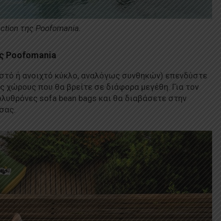
ection της Poofomania.
ης Poofomania
λειστό ή ανοιχτό κύκλο, αναλόγως συνθηκών) επενδύστε
 χώρους που θα βρείτε σε διάφορα μεγέθη. Για τον
λυθρόνες sofa bean bags και θα διαβάσετε στην
σας.