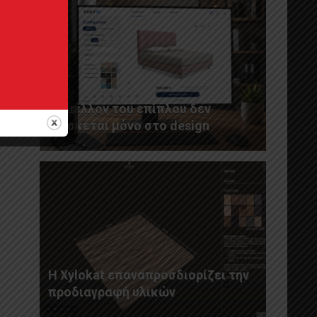
Το μέλλον του επίπλου δεν
βρίσκεται μόνο στο design
Η Xylokat επαναπροσδιορίζει την
προδιαγραφή υλικών