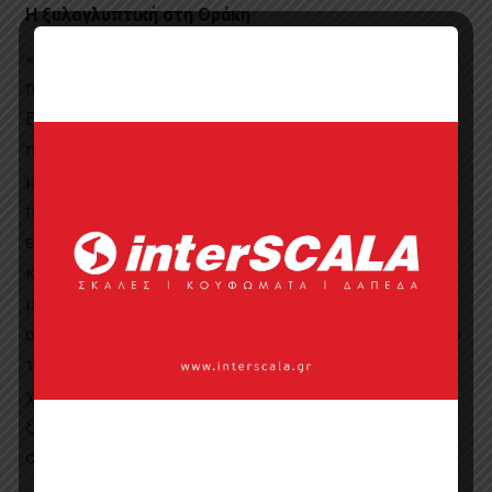
Η ξυλογλυπτική στη Θράκη
«Τα είδη που παράγονται και σχεδιάζονται να
παραχθούν στη ΡΙΖΑ δεν νομίζω ότι υπάρχουν αλλού.
Είναι μοναδικά ως προς τα υλικά και την κατασκευή
που είναι εξολοκλήρου με το χέρι. Είναι το υλικό, η
μοναδικότητα της στιγμής του τεχνίτη. Μιλάμε για
παραγωγή συλλεκτικών αντικειμένων. Τα εργαστήρια
είναι μικρά ιδιωτικά. Υπάρχει η γνώση για το ξύλο
κασκεπάρνι και ξυλοφάγοι. Ελάχιστα εργαλεία, αλλά
μεγάλη επιδεξιότητα. Τα πομάκικα αντικείμενα
οικιακής χρήσης, αυτά που εμείς γνωρίζουμε μέσα από
τη συλλογή του Μουσείου έχουν ζωή πάνω από 100
χρόνια. Μοναδικά είναι τα κοσμήματα της ποιμενικής
ξυλογλυπτικής. Ως τέτοια μόνο από μας
σχεδιάστηκαν».