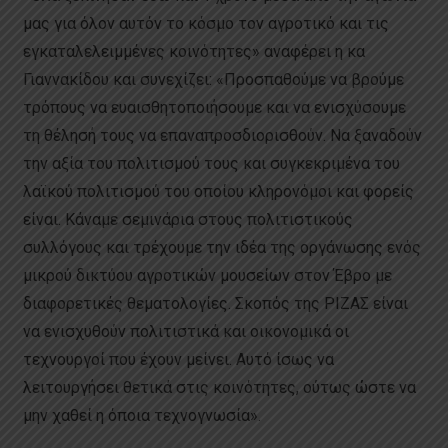
μας για όλον αυτόν το κόσμο τον αγροτικό και τις
εγκαταλελειμμένες κοινότητες» αναφέρει η κα
Γιαννακίδου και συνεχίζει: «Προσπαθούμε να βρούμε
τρόπους να ευαισθητοποιήσουμε και να ενισχύσουμε
τη θέλησή τους να επαναπροσδιορισθούν. Να ξαναδούν
την αξία του πολιτισμού τους και συγκεκριμένα του
λαϊκού πολιτισμού του οποίου κληρονόμοι και φορείς
είναι. Κάναμε σεμινάρια στους πολιτιστικούς
συλλόγους και τρέχουμε την ιδέα της οργάνωσης ενός
μικρού δικτύου αγροτικών μουσείων στον Έβρο με
διαφορετικές θεματολογίες. Σκοπός της ΡΙΖΑΣ είναι
να ενισχυθούν πολιτιστικά και οικονομικά οι
τεχνουργοί που έχουν μείνει. Αυτό ίσως να
λειτουργήσει θετικά στις κοινότητες, ούτως ώστε να
μην χαθεί η όποια τεχνογνωσία».