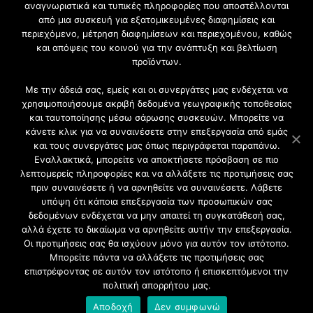
Εγγραφή στο Newsletter
αναγνωριστικά και τυπικές πληροφορίες που αποστέλλονται
από μια συσκευή για εξατομικευμένες διαφημίσεις και
Γίνετε μέλος της μεγαλύτερης διαδικτυακής κοινότητας, ειδικά
περιεχόμενο, μέτρηση διαφημίσεων και περιεχομένου, καθώς
για αρχιτέκτονες, σχεδιαστές και λάτρεις της κατασκευής και του
και απόψεις του κοινού για την ανάπτυξη και βελτίωση
σχεδιασμού επίπλων.
προϊόντων.
Με την άδειά σας, εμείς και οι συνεργάτες μας ενδέχεται να
χρησιμοποιήσουμε ακριβή δεδομένα γεωγραφικής τοποθεσίας
και ταυτοποίησης μέσω σάρωσης συσκευών. Μπορείτε να
κάνετε κλικ για να συναινέσετε στην επεξεργασία από εμάς
και τους συνεργάτες μας όπως περιγράφεται παραπάνω.
Εναλλακτικά, μπορείτε να αποκτήσετε πρόσβαση σε πιο
λεπτομερείς πληροφορίες και να αλλάξετε τις προτιμήσεις σας
πριν συναινέσετε ή να αρνηθείτε να συναινέσετε. Λάβετε
υπόψη ότι κάποια επεξεργασία των προσωπικών σας
δεδομένων ενδέχεται να μην απαιτεί τη συγκατάθεσή σας,
2021 CFW - All Rights Reserved
αλλά έχετε το δικαίωμα να αρνηθείτε αυτήν την επεξεργασία.
Επιχειρήσεις |
Οι προτιμήσεις σας θα ισχύουν μόνο για αυτόν τον ιστότοπο.
Προφίλ
Μπορείτε πάντα να αλλάξετε τις προτιμήσεις σας
Διαφήμιση
επιστρέφοντας σε αυτόν τον ιστότοπο ή επισκεπτόμενοι την
Επικοινωνία
πολιτική απορρήτου μας.
Πολιτική Απορρήτου
Αποδοχή
Δεν συμφωνώ