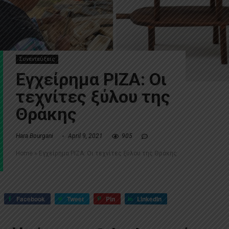
Συνεντεύξεις
Εγχείρημα ΡΙΖΑ: Οι
τεχνίτες ξύλου της
Θράκης
Hara Bourgani
April 9, 2021
905
Home
»
Εγχείρημα ΡΙΖΑ: Οι τεχνίτες ξύλου της Θράκης
Facebook
Tweet
Pin
LinkedIn