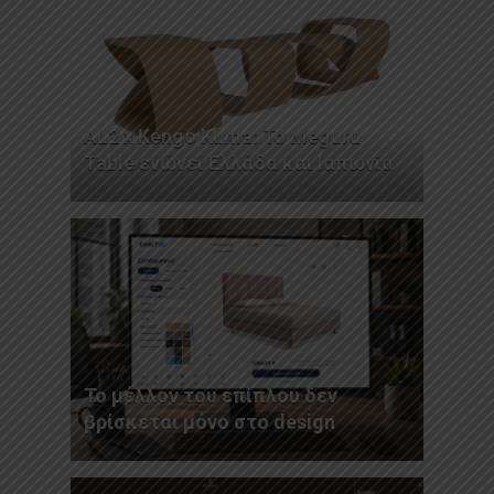
AL2 x Kengo Kuma: Το Meguru
Table ενώνει Ελλάδα και Ιαπωνία
Το μέλλον του επίπλου δεν
βρίσκεται μόνο στο design