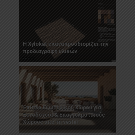
Η Xylokat επαναπροσδιορίζει την
προδιαγραφή υλικών
Έπιπλα Εξωτερικού Χώρου για
Ξενοδοχεία & Επαγγελματικούς
Χώρους από τη vestal