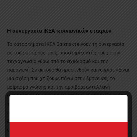
Η συνεργασία ΙΚΕΑ-κοινωνικών εταίρων
Τα καταστήματα IKEA θα επεκτείνουν τη συνεργασία
με τους εταίρους τους, υποστηρίζοντάς τους στην
τεχνογνωσία γύρω από το σχεδιασμό και την
παραγωγή. Σε αυτούς θα προστεθούν καινούριοι: «Είναι
μια σχέση που χτίζουμε πάνω στην έμπνευση, το
μοίρασμα γνώσης και την αμοιβαία ανταλλαγή
ικανοτήτων. Οι κοινωνικοί εταίροι εξασφαλίζουν ότι
τα καταστήματα ΙΚΕΑ θα έχουν ποικίλα και μοναδικά
προϊόντα. Από την άλλη, τα ΙΚΕΑ χρησιμοποιούν το
δίκτυό τους για να προμηθεύσουν τις κοινωνικές
επιχειρήσεις με οικονομικά, υψηλής ποιότητας υλικά