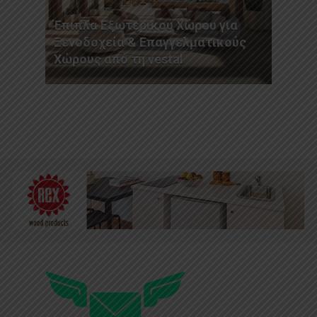
Έπιπλα Εξωτερικού Χώρου για
Ξενοδοχεία & Επαγγελματικούς
Χώρους από τη vestal