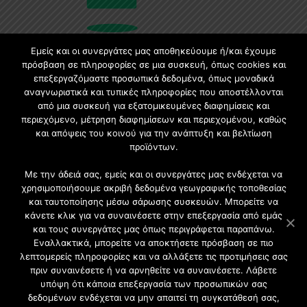
Εμείς και οι συνεργάτες μας αποθηκεύουμε ή/και έχουμε
πρόσβαση σε πληροφορίες σε μια συσκευή, όπως cookies και
επεξεργαζόμαστε προσωπικά δεδομένα, όπως μοναδικά
Εγγραφή στο Newsletter
αναγνωριστικά και τυπικές πληροφορίες που αποστέλλονται
από μια συσκευή για εξατομικευμένες διαφημίσεις και
περιεχόμενο, μέτρηση διαφημίσεων και περιεχομένου, καθώς
Γίνετε μέλος της μεγαλύτερης διαδικτυακής κοινότητας, ειδικά
για αρχιτέκτονες, σχεδιαστές και λάτρεις της κατασκευής και του
και απόψεις του κοινού για την ανάπτυξη και βελτίωση
σχεδιασμού επίπλων.
προϊόντων.
Με την άδειά σας, εμείς και οι συνεργάτες μας ενδέχεται να
χρησιμοποιήσουμε ακριβή δεδομένα γεωγραφικής τοποθεσίας
και ταυτοποίησης μέσω σάρωσης συσκευών. Μπορείτε να
κάνετε κλικ για να συναινέσετε στην επεξεργασία από εμάς
και τους συνεργάτες μας όπως περιγράφεται παραπάνω.
Εναλλακτικά, μπορείτε να αποκτήσετε πρόσβαση σε πιο
λεπτομερείς πληροφορίες και να αλλάξετε τις προτιμήσεις σας
πριν συναινέσετε ή να αρνηθείτε να συναινέσετε. Λάβετε
υπόψη ότι κάποια επεξεργασία των προσωπικών σας
δεδομένων ενδέχεται να μην απαιτεί τη συγκατάθεσή σας,
2021 CFW - All Rights Reserved