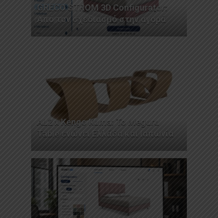
GRECO STROM 3D Configurator:
Από τον σχεδιασμό στην αγορά
AL2 x Kengo Kuma: Το Meguru
Table ενώνει Ελλάδα και Ιαπωνία