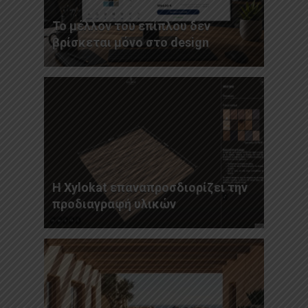
Το μέλλον του επίπλου δεν
βρίσκεται μόνο στο design
Η Xylokat επαναπροσδιορίζει την
προδιαγραφή υλικών