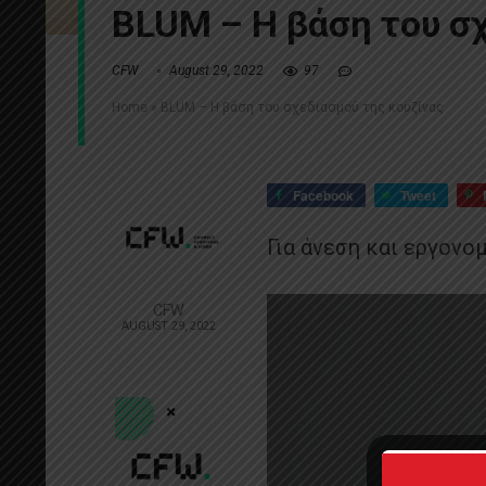
BLUM – Η βάση του σχ
CFW
August 29, 2022
97
Home
»
BLUM – Η βάση του σχεδιασμού της κουζίνας
Facebook
Tweet
Για άνεση και εργονο
CFW
AUGUST 29, 2022