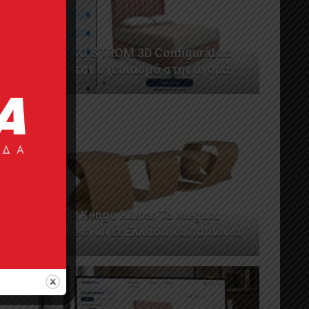
GRECO STROM 3D Configurator:
Από τον σχεδιασμό στην αγορά
AL2 x Kengo Kuma: Το Meguru
Table ενώνει Ελλάδα και Ιαπωνία