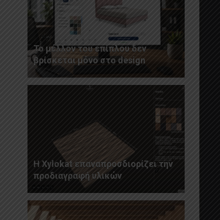
Το μέλλον του επίπλου δεν
βρίσκεται μόνο στο design
Η Xylokat επαναπροσδιορίζει την
προδιαγραφή υλικών