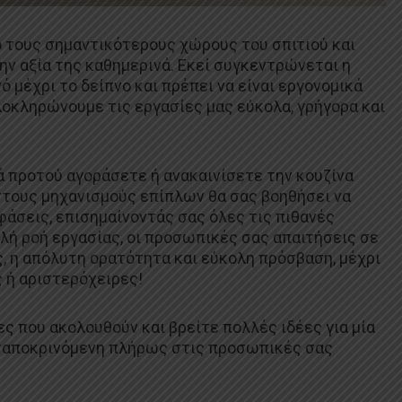
ό τους σημαντικότερους χώρους του σπιτιού και
ην αξία της καθημερινά. Εκεί συγκεντρώνεται η
ό μέχρι το δείπνο και πρέπει να είναι εργονομικά
οκληρώνουμε τις εργασίες μας εύκολα, γρήγορα και
προτού αγοράσετε ή ανακαινίσετε την κουζίνα
στους μηχανισμούς επίπλων θα σας βοηθήσει να
άσεις, επισημαίνοντάς σας όλες τις πιθανές
λή ροή εργασίας, οι προσωπικές σας απαιτήσεις σε
 η απόλυτη ορατότητα και εύκολη πρόσβαση, μέχρι
ς ή αριστερόχειρες!
ς που ακολουθούν και βρείτε πολλές ιδέες για μία
νταποκρινόμενη πλήρως στις προσωπικές σας