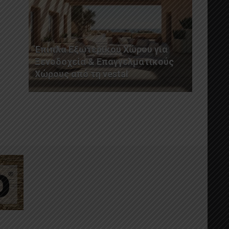
Έπιπλα Εξωτερικού Χώρου για
Ξενοδοχεία & Επαγγελματικούς
Χώρους από τη vestal