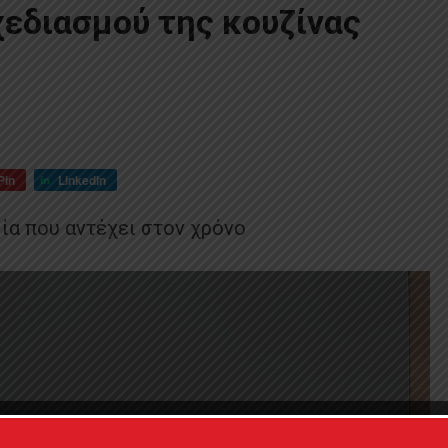
εδιασμού της κουζίνας
Pin
LinkedIn
μία που αντέχει στον χρόνο