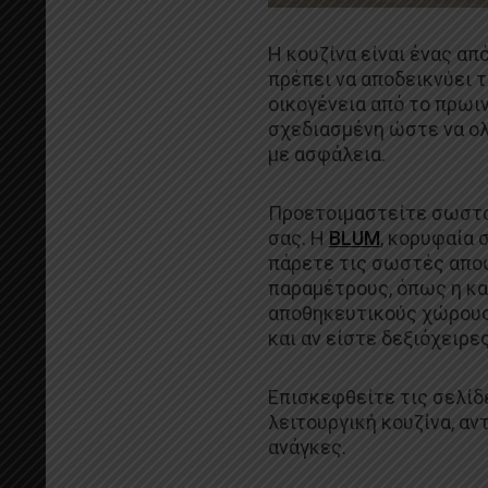
Η κουζίνα είναι ένας απ
πρέπει να αποδεικνύει τ
οικογένεια από το πρωιν
σχεδιασμένη ώστε να ολ
με ασφάλεια.
Προετοιμαστείτε σωστά 
σας. Η
BLUM
, κορυφαία 
πάρετε τις σωστές αποφ
παραμέτρους, όπως η κα
αποθηκευτικούς χώρους,
και αν είστε δεξιόχειρε
Επισκεφθείτε τις σελίδε
λειτουργική κουζίνα, α
ανάγκες.